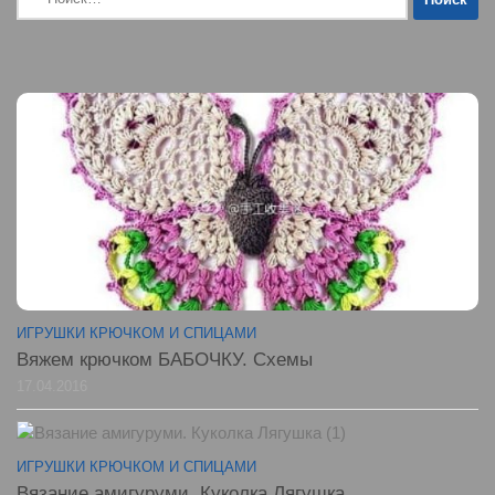
ИГРУШКИ КРЮЧКОМ И СПИЦАМИ
Вяжем крючком БАБОЧКУ. Схемы
17.04.2016
ИГРУШКИ КРЮЧКОМ И СПИЦАМИ
Вязание амигуруми. Куколка Лягушка