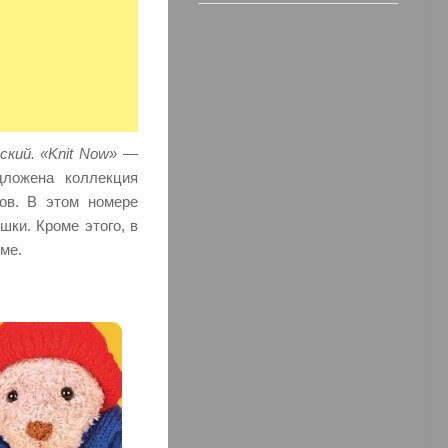
йский. «Knit Now» —
ложена коллекция
ов. В этом номере
ки. Кроме этого, в
ме.