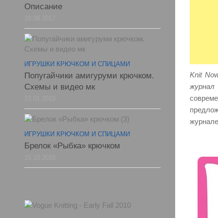
Описание
28.09.2017
ИГРУШКИ КРЮЧКОМ И СПИЦАМИ
Knit No
Попугайчики амигуруми крючком.
Схемы и видео мк
журнал
совреме
23.01.2015
предлож
журнале
ИГРУШКИ КРЮЧКОМ И СПИЦАМИ
Брелок «Рыбка» крючком
15.10.2018