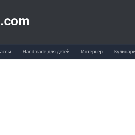
лассы
Handmade для детей
Интерьер
Кулинар