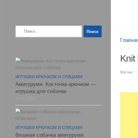
Найти:
Главна
Kni
Метки:
ИГРУШКИ КРЮЧКОМ И СПИЦАМИ
Амигуруми. Косточка крючком —
игрушка для собачки
14.06.2013
ИГРУШКИ КРЮЧКОМ И СПИЦАМИ
Вязаная собачка амигуруми.