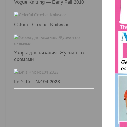
Vogue Knitting — Early Fall 2010
Colorful Crochet Knitwear
Узоры для вязания. Журнал со
схемами
Let’s Knit №194 2023