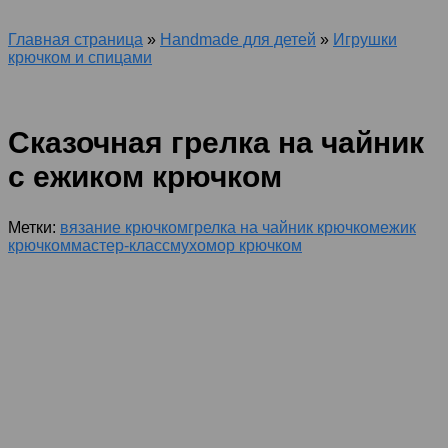
Главная страница
»
Handmade для детей
»
Игрушки
крючком и спицами
Сказочная грелка на чайник
с ежиком крючком
Метки:
вязание крючком
грелка на чайник крючком
ежик
крючком
мастер-класс
мухомор крючком