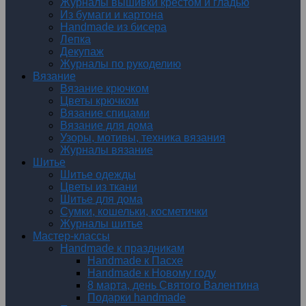
Журналы вышивки крестом и гладью
Из бумаги и картона
Handmade из бисера
Лепка
Декупаж
Журналы по рукоделию
Вязание
Вязание крючком
Цветы крючком
Вязание спицами
Вязание для дома
Узоры, мотивы, техника вязания
Журналы вязание
Шитье
Шитье одежды
Цветы из ткани
Шитье для дома
Сумки, кошельки, косметички
Журналы шитье
Мастер-классы
Handmade к праздникам
Handmade к Пасхе
Handmade к Новому году
8 марта, день Святого Валентина
Подарки handmade