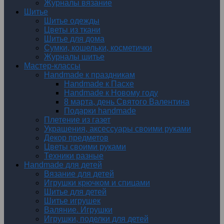
Журналы вязание
Шитье
Шитье одежды
Цветы из ткани
Шитье для дома
Сумки, кошельки, косметички
Журналы шитье
Мастер-классы
Handmade к праздникам
Handmade к Пасхе
Handmade к Новому году
8 марта, день Святого Валентина
Подарки handmade
Плетение из газет
Украшения, аксессуары своими руками
Декор предметов
Цветы своими руками
Техники разные
Handmade для детей
Вязание для детей
Игрушки крючком и спицами
Шитье для детей
Шитье игрушек
Валяние. Игрушки
Игрушки, поделки для детей