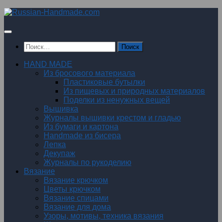
Перейти
к
содержимому
Найти:
HAND MADE
Из бросового материала
Пластиковые бутылки
Из пищевых и природных материалов
Поделки из ненужных вещей
Вышивка
Журналы вышивки крестом и гладью
Из бумаги и картона
Handmade из бисера
Лепка
Декупаж
Журналы по рукоделию
Вязание
Вязание крючком
Цветы крючком
Вязание спицами
Вязание для дома
Узоры, мотивы, техника вязания