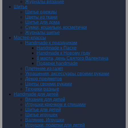
Журналы вязание
Шитье
Шитье одежды
Цветы из ткани
Шитье для дома
Сумки, кошельки, косметички
Журналы шитье
Мастер-классы
Handmade к праздникам
Handmade к Пасхе
Handmade к Новому году
8 марта, день Святого Валентина
Подарки handmade
Плетение из газет
Украшения, аксессуары своими руками
Декор предметов
Цветы своими руками
Техники разные
Handmade для детей
Вязание для детей
Игрушки крючком и спицами
Шитье для детей
Шитье игрушек
Валяние. Игрушки
Игрушки, поделки для детей