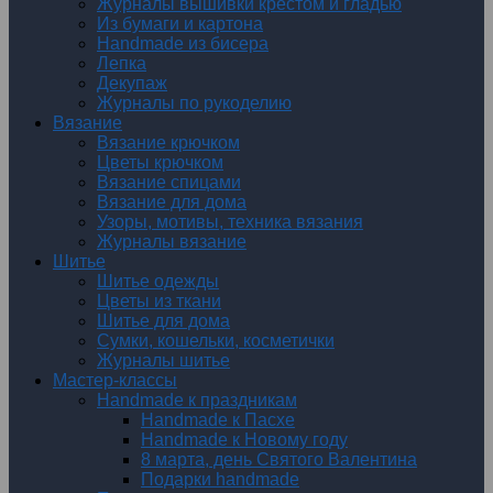
Журналы вышивки крестом и гладью
Из бумаги и картона
Handmade из бисера
Лепка
Декупаж
Журналы по рукоделию
Вязание
Вязание крючком
Цветы крючком
Вязание спицами
Вязание для дома
Узоры, мотивы, техника вязания
Журналы вязание
Шитье
Шитье одежды
Цветы из ткани
Шитье для дома
Сумки, кошельки, косметички
Журналы шитье
Мастер-классы
Handmade к праздникам
Handmade к Пасхе
Handmade к Новому году
8 марта, день Святого Валентина
Подарки handmade