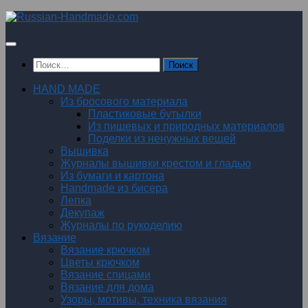
Перейти
к
содержимому
Найти:
HAND MADE
Из бросового материала
Пластиковые бутылки
Из пищевых и природных материалов
Поделки из ненужных вещей
Вышивка
Журналы вышивки крестом и гладью
Из бумаги и картона
Handmade из бисера
Лепка
Декупаж
Журналы по рукоделию
Вязание
Вязание крючком
Цветы крючком
Вязание спицами
Вязание для дома
Узоры, мотивы, техника вязания