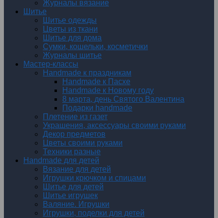
Журналы вязание
Шитье
Шитье одежды
Цветы из ткани
Шитье для дома
Сумки, кошельки, косметички
Журналы шитье
Мастер-классы
Handmade к праздникам
Handmade к Пасхе
Handmade к Новому году
8 марта, день Святого Валентина
Подарки handmade
Плетение из газет
Украшения, аксессуары своими руками
Декор предметов
Цветы своими руками
Техники разные
Handmade для детей
Вязание для детей
Игрушки крючком и спицами
Шитье для детей
Шитье игрушек
Валяние. Игрушки
Игрушки, поделки для детей