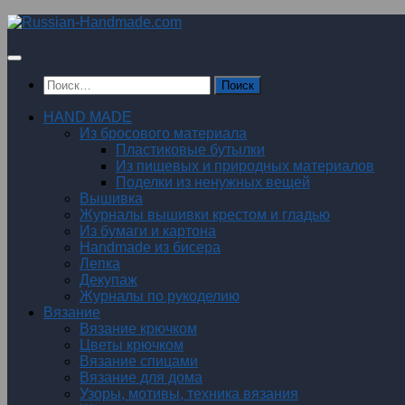
Перейти
к
содержимому
Найти:
HAND MADE
Из бросового материала
Пластиковые бутылки
Из пищевых и природных материалов
Поделки из ненужных вещей
Вышивка
Журналы вышивки крестом и гладью
Из бумаги и картона
Handmade из бисера
Лепка
Декупаж
Журналы по рукоделию
Вязание
Вязание крючком
Цветы крючком
Вязание спицами
Вязание для дома
Узоры, мотивы, техника вязания