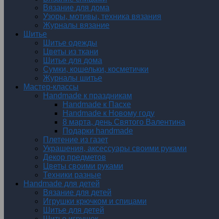
Вязание для дома
Узоры, мотивы, техника вязания
Журналы вязание
Шитье
Шитье одежды
Цветы из ткани
Шитье для дома
Сумки, кошельки, косметички
Журналы шитье
Мастер-классы
Handmade к праздникам
Handmade к Пасхе
Handmade к Новому году
8 марта, день Святого Валентина
Подарки handmade
Плетение из газет
Украшения, аксессуары своими руками
Декор предметов
Цветы своими руками
Техники разные
Handmade для детей
Вязание для детей
Игрушки крючком и спицами
Шитье для детей
Шитье игрушек