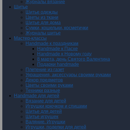
Журналы вязание
Шитье
Шитье одежды
Цветы из ткани
Шитье для дома
Сумки, кошельки, косметички
Журналы шитье
Мастер-классы
Handmade к праздникам
Handmade к Пасхе
Handmade к Новому году
8 марта, день Святого Валентина
Подарки handmade
Плетение из газет
Украшения, аксессуары своими руками
Декор предметов
Цветы своими руками
Техники разные
Handmade для детей
Вязание для детей
Игрушки крючком и спицами
Шитье для детей
Шитье игрушек
Валяние. Игрушки
Игрушки, поделки для детей