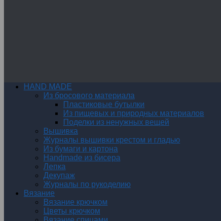
HAND MADE
Из бросового материала
Пластиковые бутылки
Из пищевых и природных материалов
Поделки из ненужных вещей
Вышивка
Журналы вышивки крестом и гладью
Из бумаги и картона
Handmade из бисера
Лепка
Декупаж
Журналы по рукоделию
Вязание
Вязание крючком
Цветы крючком
Вязание спицами