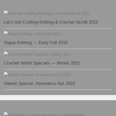
Let’s Get Crafting Knitting & Crochet №146 2022
Vogue Knitting — Early Fall 2010
Crochet World Specials — Winter 2021
Hakeln Spezial. Homedeco №1 2022