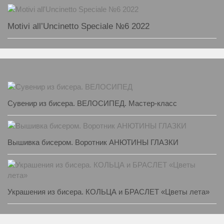
Motivi all’Uncinetto Speciale №6 2022
Сувенир из бисера. ВЕЛОСИПЕД. Мастер-класс
Вышивка бисером. Воротник АНЮТИНЫ ГЛАЗКИ
Украшения из бисера. КОЛЬЦА и БРАСЛЕТ «Цветы лета»