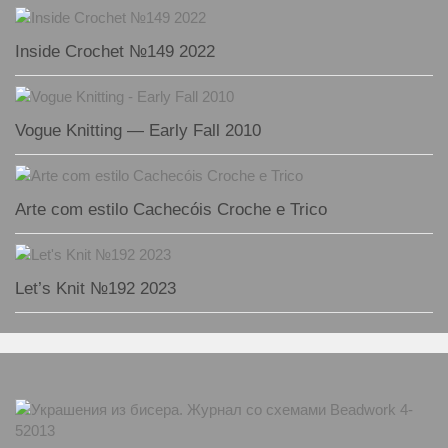
Inside Crochet №149 2022
Vogue Knitting — Early Fall 2010
Arte com estilo Cachecóis Croche e Trico
Let’s Knit №192 2023