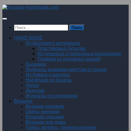
Перейти
к
содержимому
Найти:
HAND MADE
Из бросового материала
Пластиковые бутылки
Из пищевых и природных материалов
Поделки из ненужных вещей
Вышивка
Журналы вышивки крестом и гладью
Из бумаги и картона
Handmade из бисера
Лепка
Декупаж
Журналы по рукоделию
Вязание
Вязание крючком
Цветы крючком
Вязание спицами
Вязание для дома
Узоры, мотивы, техника вязания