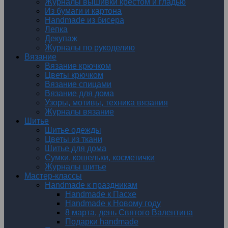
Журналы вышивки крестом и гладью
Из бумаги и картона
Handmade из бисера
Лепка
Декупаж
Журналы по рукоделию
Вязание
Вязание крючком
Цветы крючком
Вязание спицами
Вязание для дома
Узоры, мотивы, техника вязания
Журналы вязание
Шитье
Шитье одежды
Цветы из ткани
Шитье для дома
Сумки, кошельки, косметички
Журналы шитье
Мастер-классы
Handmade к праздникам
Handmade к Пасхе
Handmade к Новому году
8 марта, день Святого Валентина
Подарки handmade