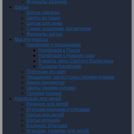
Журналы вязание
Шитье
Шитье одежды
Цветы из ткани
Шитье для дома
Сумки, кошельки, косметички
Журналы шитье
Мастер-классы
Handmade к праздникам
Handmade к Пасхе
Handmade к Новому году
8 марта, день Святого Валентина
Подарки handmade
Плетение из газет
Украшения, аксессуары своими руками
Декор предметов
Цветы своими руками
Техники разные
Handmade для детей
Вязание для детей
Игрушки крючком и спицами
Шитье для детей
Шитье игрушек
Валяние. Игрушки
Игрушки, поделки для детей