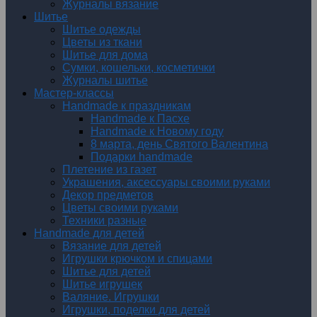
Журналы вязание
Шитье
Шитье одежды
Цветы из ткани
Шитье для дома
Сумки, кошельки, косметички
Журналы шитье
Мастер-классы
Handmade к праздникам
Handmade к Пасхе
Handmade к Новому году
8 марта, день Святого Валентина
Подарки handmade
Плетение из газет
Украшения, аксессуары своими руками
Декор предметов
Цветы своими руками
Техники разные
Handmade для детей
Вязание для детей
Игрушки крючком и спицами
Шитье для детей
Шитье игрушек
Валяние. Игрушки
Игрушки, поделки для детей