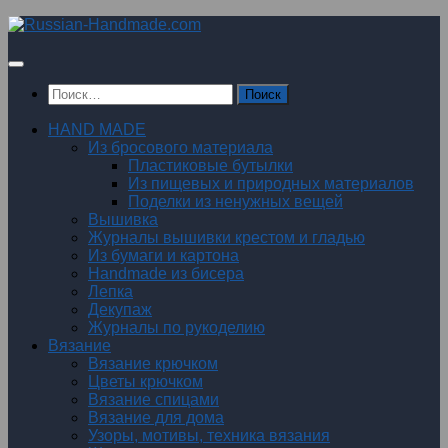
Перейти
к
содержимому
Найти:
HAND MADE
Из бросового материала
Пластиковые бутылки
Из пищевых и природных материалов
Поделки из ненужных вещей
Вышивка
Журналы вышивки крестом и гладью
Из бумаги и картона
Handmade из бисера
Лепка
Декупаж
Журналы по рукоделию
Вязание
Вязание крючком
Цветы крючком
Вязание спицами
Вязание для дома
Узоры, мотивы, техника вязания