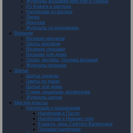
Журналы вышивки крестом и гладью
Из бумаги и картона
Handmade из бисера
Лепка
Декупаж
Журналы по рукоделию
Вязание
Вязание крючком
Цветы крючком
Вязание спицами
Вязание для дома
Узоры, мотивы, техника вязания
Журналы вязание
Шитье
Шитье одежды
Цветы из ткани
Шитье для дома
Сумки, кошельки, косметички
Журналы шитье
Мастер-классы
Handmade к праздникам
Handmade к Пасхе
Handmade к Новому году
8 марта, день Святого Валентина
Подарки handmade