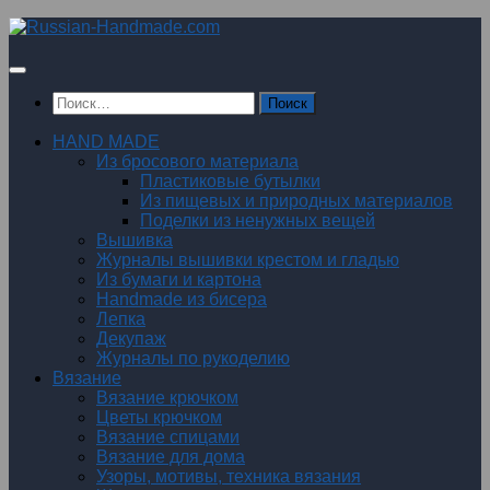
Перейти
к
содержимому
Найти:
HAND MADE
Из бросового материала
Пластиковые бутылки
Из пищевых и природных материалов
Поделки из ненужных вещей
Вышивка
Журналы вышивки крестом и гладью
Из бумаги и картона
Handmade из бисера
Лепка
Декупаж
Журналы по рукоделию
Вязание
Вязание крючком
Цветы крючком
Вязание спицами
Вязание для дома
Узоры, мотивы, техника вязания