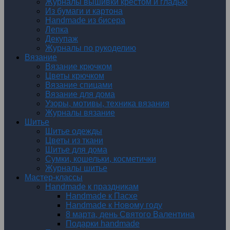
Журналы вышивки крестом и гладью
Из бумаги и картона
Handmade из бисера
Лепка
Декупаж
Журналы по рукоделию
Вязание
Вязание крючком
Цветы крючком
Вязание спицами
Вязание для дома
Узоры, мотивы, техника вязания
Журналы вязание
Шитье
Шитье одежды
Цветы из ткани
Шитье для дома
Сумки, кошельки, косметички
Журналы шитье
Мастер-классы
Handmade к праздникам
Handmade к Пасхе
Handmade к Новому году
8 марта, день Святого Валентина
Подарки handmade