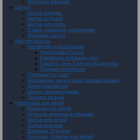
Журналы вязание
Шитье
Шитье одежды
Цветы из ткани
Шитье для дома
Сумки, кошельки, косметички
Журналы шитье
Мастер-классы
Handmade к праздникам
Handmade к Пасхе
Handmade к Новому году
8 марта, день Святого Валентина
Подарки handmade
Плетение из газет
Украшения, аксессуары своими руками
Декор предметов
Цветы своими руками
Техники разные
Handmade для детей
Вязание для детей
Игрушки крючком и спицами
Шитье для детей
Шитье игрушек
Валяние. Игрушки
Игрушки, поделки для детей