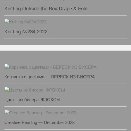
Knitting Outside the Box Drape & Fold
Knitting №234 2022
Корзинка с цветами — ВЕРЕСК ИЗ БИСЕРА
Цветы из бисера. ФЛОКСЫ
Creative Beading — December 2023