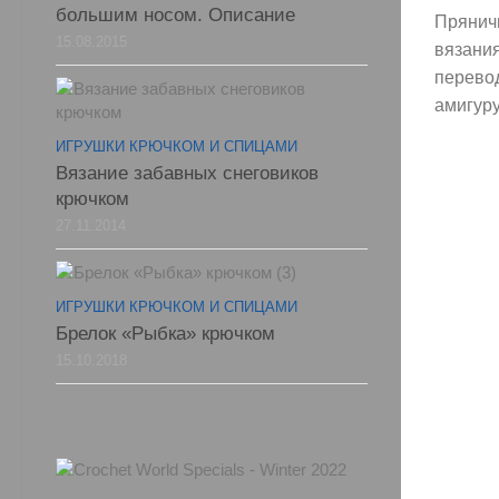
большим носом. Описание
Прянич
15.08.2015
вязания
перево
амигуру
ИГРУШКИ КРЮЧКОМ И СПИЦАМИ
Вязание забавных снеговиков
крючком
27.11.2014
ИГРУШКИ КРЮЧКОМ И СПИЦАМИ
Брелок «Рыбка» крючком
15.10.2018