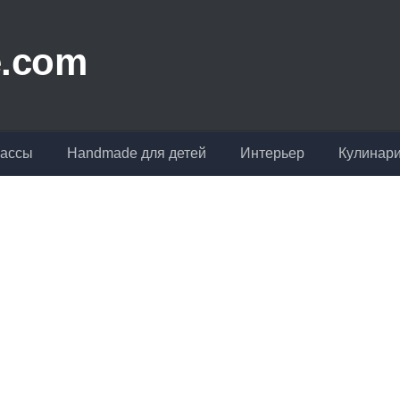
лассы
Handmade для детей
Интерьер
Кулинар