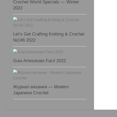
Crochet World Specials — Winter
2022
Let’s Get Crafting Knitting & Crochet
№146 2022
Guia Artesanato Facil 2022
Журнал вязания — Modern
Japanese Crochet