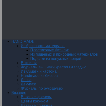
HAND MADE
Из бросового материала
Пластиковые бутылки
Из пищевых и природных материалов
Поделки из ненужных вещей
Вышивка
Журналы вышивки крестом и гладью
Из бумаги и картона
Handmade из бисера
Лепка
Декупаж
Журналы по рукоделию
Вязание
Вязание крючком
Цветы крючком
Вязание спицами