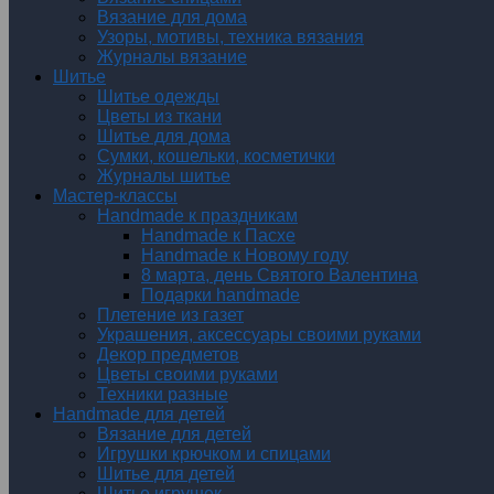
Вязание для дома
Узоры, мотивы, техника вязания
Журналы вязание
Шитье
Шитье одежды
Цветы из ткани
Шитье для дома
Сумки, кошельки, косметички
Журналы шитье
Мастер-классы
Handmade к праздникам
Handmade к Пасхе
Handmade к Новому году
8 марта, день Святого Валентина
Подарки handmade
Плетение из газет
Украшения, аксессуары своими руками
Декор предметов
Цветы своими руками
Техники разные
Handmade для детей
Вязание для детей
Игрушки крючком и спицами
Шитье для детей
Шитье игрушек