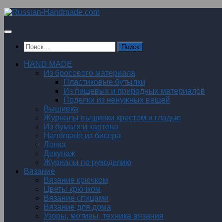
Перейти
к
содержимому
Найти:
HAND MADE
Из бросового материала
Пластиковые бутылки
Из пищевых и природных материалов
Поделки из ненужных вещей
Вышивка
Журналы вышивки крестом и гладью
Из бумаги и картона
Handmade из бисера
Лепка
Декупаж
Журналы по рукоделию
Вязание
Вязание крючком
Цветы крючком
Вязание спицами
Вязание для дома
Узоры, мотивы, техника вязания