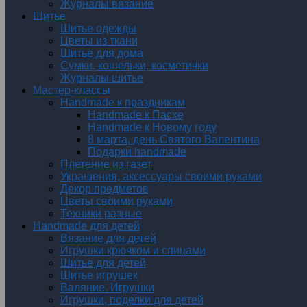
Журналы вязание
Шитье
Шитье одежды
Цветы из ткани
Шитье для дома
Сумки, кошельки, косметички
Журналы шитье
Мастер-классы
Handmade к праздникам
Handmade к Пасхе
Handmade к Новому году
8 марта, день Святого Валентина
Подарки handmade
Плетение из газет
Украшения, аксессуары своими руками
Декор предметов
Цветы своими руками
Техники разные
Handmade для детей
Вязание для детей
Игрушки крючком и спицами
Шитье для детей
Шитье игрушек
Валяние. Игрушки
Игрушки, поделки для детей