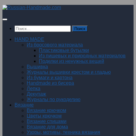
Перейти
к
содержимому
Найти:
HAND MADE
Из бросового материала
Пластиковые бутылки
Из пищевых и природных материалов
Поделки из ненужных вещей
Вышивка
Журналы вышивки крестом и гладью
Из бумаги и картона
Handmade из бисера
Лепка
Декупаж
Журналы по рукоделию
Вязание
Вязание крючком
Цветы крючком
Вязание спицами
Вязание для дома
Узоры, мотивы, техника вязания