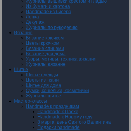
Журналы вышивки крестом и гладью
Из бумаги и картона
Handmade из бисера
Лепка
Декупаж
Журналы по рукоделию
Вязание
Вязание крючком
Цветы крючком
Вязание спицами
Вязание для дома
Узоры, мотивы, техника вязания
Журналы вязание
Шитье
Шитье одежды
Цветы из ткани
Шитье для дома
Сумки, кошельки, косметички
Журналы шитье
Мастер-классы
Handmade к праздникам
Handmade к Пасхе
Handmade к Новому году
8 марта, день Святого Валентина
Подарки handmade