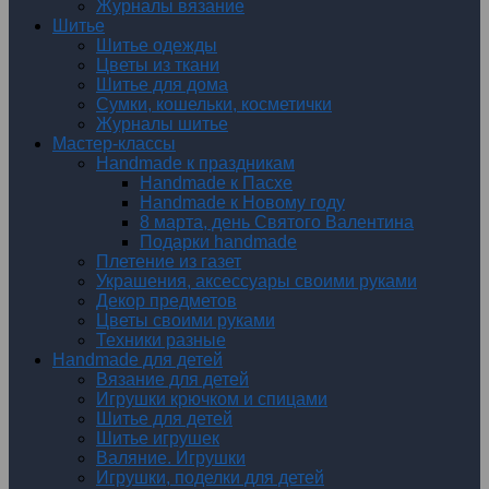
Журналы вязание
Шитье
Шитье одежды
Цветы из ткани
Шитье для дома
Сумки, кошельки, косметички
Журналы шитье
Мастер-классы
Handmade к праздникам
Handmade к Пасхе
Handmade к Новому году
8 марта, день Святого Валентина
Подарки handmade
Плетение из газет
Украшения, аксессуары своими руками
Декор предметов
Цветы своими руками
Техники разные
Handmade для детей
Вязание для детей
Игрушки крючком и спицами
Шитье для детей
Шитье игрушек
Валяние. Игрушки
Игрушки, поделки для детей