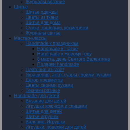
Журналы вязание
Шитье
Шитье одежды
Цветы из ткани
Шитье для дома
Сумки, кошельки, косметички
Журналы шитье
Мастер-классы
Handmade к праздникам
Handmade к Пасхе
Handmade к Новому году
8 марта, день Святого Валентина
Подарки handmade
Плетение из газет
Украшения, аксессуары своими руками
Декор предметов
Цветы своими руками
Техники разные
Handmade для детей
Вязание для детей
Игрушки крючком и спицами
Шитье для детей
Шитье игрушек
Валяние. Игрушки
Игрушки, поделки для детей