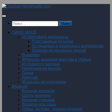
Перейти
к
содержимому
Найти:
HAND MADE
Из бросового материала
Пластиковые бутылки
Из пищевых и природных материалов
Поделки из ненужных вещей
Вышивка
Журналы вышивки крестом и гладью
Из бумаги и картона
Handmade из бисера
Лепка
Декупаж
Журналы по рукоделию
Вязание
Вязание крючком
Цветы крючком
Вязание спицами
Вязание для дома
Узоры, мотивы, техника вязания