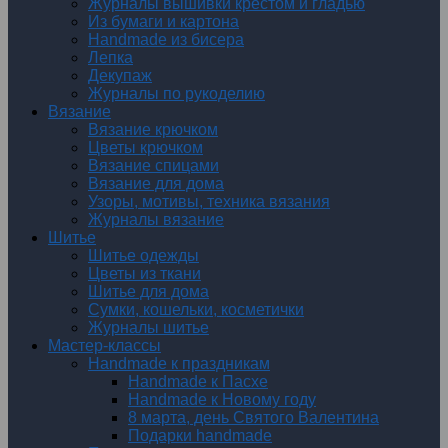
Журналы вышивки крестом и гладью
Из бумаги и картона
Handmade из бисера
Лепка
Декупаж
Журналы по рукоделию
Вязание
Вязание крючком
Цветы крючком
Вязание спицами
Вязание для дома
Узоры, мотивы, техника вязания
Журналы вязание
Шитье
Шитье одежды
Цветы из ткани
Шитье для дома
Сумки, кошельки, косметички
Журналы шитье
Мастер-классы
Handmade к праздникам
Handmade к Пасхе
Handmade к Новому году
8 марта, день Святого Валентина
Подарки handmade