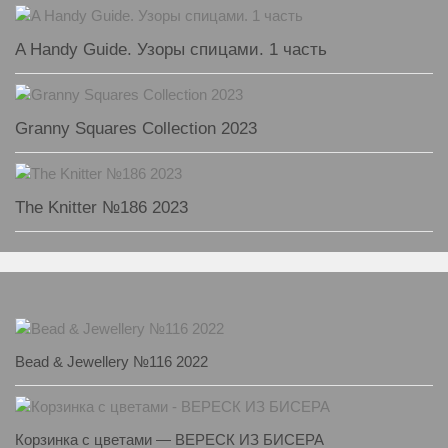
A Handy Guide. Узоры спицами. 1 часть
Granny Squares Collection 2023
The Knitter №186 2023
Bead & Jewellery №116 2022
Корзинка с цветами — ВЕРЕСК ИЗ БИСЕРА