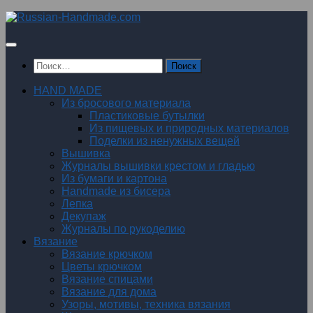
Перейти
к
содержимому
Найти:
HAND MADE
Из бросового материала
Пластиковые бутылки
Из пищевых и природных материалов
Поделки из ненужных вещей
Вышивка
Журналы вышивки крестом и гладью
Из бумаги и картона
Handmade из бисера
Лепка
Декупаж
Журналы по рукоделию
Вязание
Вязание крючком
Цветы крючком
Вязание спицами
Вязание для дома
Узоры, мотивы, техника вязания