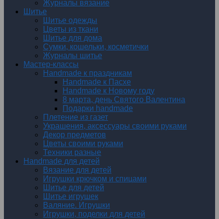
Журналы вязание
Шитье
Шитье одежды
Цветы из ткани
Шитье для дома
Сумки, кошельки, косметички
Журналы шитье
Мастер-классы
Handmade к праздникам
Handmade к Пасхе
Handmade к Новому году
8 марта, день Святого Валентина
Подарки handmade
Плетение из газет
Украшения, аксессуары своими руками
Декор предметов
Цветы своими руками
Техники разные
Handmade для детей
Вязание для детей
Игрушки крючком и спицами
Шитье для детей
Шитье игрушек
Валяние. Игрушки
Игрушки, поделки для детей