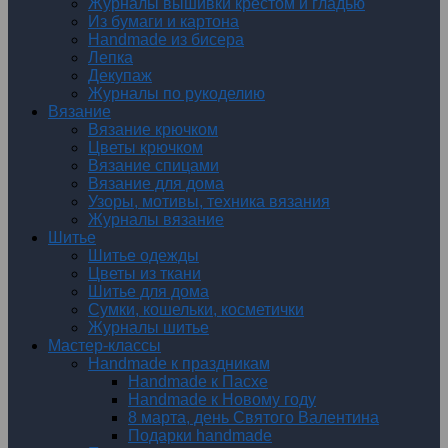
Журналы вышивки крестом и гладью
Из бумаги и картона
Handmade из бисера
Лепка
Декупаж
Журналы по рукоделию
Вязание
Вязание крючком
Цветы крючком
Вязание спицами
Вязание для дома
Узоры, мотивы, техника вязания
Журналы вязание
Шитье
Шитье одежды
Цветы из ткани
Шитье для дома
Сумки, кошельки, косметички
Журналы шитье
Мастер-классы
Handmade к праздникам
Handmade к Пасхе
Handmade к Новому году
8 марта, день Святого Валентина
Подарки handmade