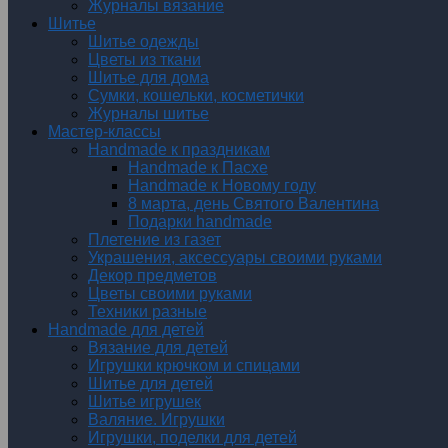
Журналы вязание
Шитье
Шитье одежды
Цветы из ткани
Шитье для дома
Сумки, кошельки, косметички
Журналы шитье
Мастер-классы
Handmade к праздникам
Handmade к Пасхе
Handmade к Новому году
8 марта, день Святого Валентина
Подарки handmade
Плетение из газет
Украшения, аксессуары своими руками
Декор предметов
Цветы своими руками
Техники разные
Handmade для детей
Вязание для детей
Игрушки крючком и спицами
Шитье для детей
Шитье игрушек
Валяние. Игрушки
Игрушки, поделки для детей