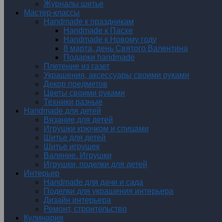
Журналы шитье
Мастер-классы
Handmade к праздникам
Handmade к Пасхе
Handmade к Новому году
8 марта, день Святого Валентина
Подарки handmade
Плетение из газет
Украшения, аксессуары своими руками
Декор предметов
Цветы своими руками
Техники разные
Handmade для детей
Вязание для детей
Игрушки крючком и спицами
Шитье для детей
Шитье игрушек
Валяние. Игрушки
Игрушки, поделки для детей
Интерьер
Handmade для дачи и сада
Поделки для украшения интерьера
Дизайн интерьера
Ремонт, строительство
Кулинария