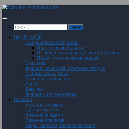
Перейти
к
содержимому
Найти:
HAND MADE
Из бросового материала
Пластиковые бутылки
Из пищевых и природных материалов
Поделки из ненужных вещей
Вышивка
Журналы вышивки крестом и гладью
Из бумаги и картона
Handmade из бисера
Лепка
Декупаж
Журналы по рукоделию
Вязание
Вязание крючком
Цветы крючком
Вязание спицами
Вязание для дома
Узоры, мотивы, техника вязания