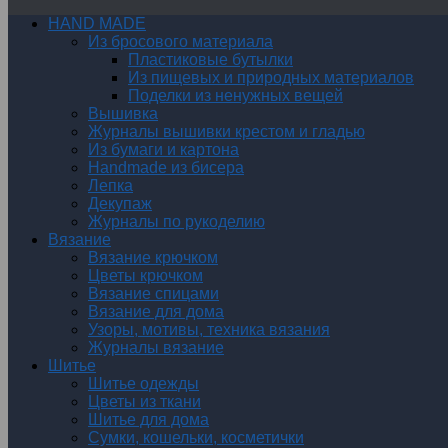
HAND MADE
Из бросового материала
Пластиковые бутылки
Из пищевых и природных материалов
Поделки из ненужных вещей
Вышивка
Журналы вышивки крестом и гладью
Из бумаги и картона
Handmade из бисера
Лепка
Декупаж
Журналы по рукоделию
Вязание
Вязание крючком
Цветы крючком
Вязание спицами
Вязание для дома
Узоры, мотивы, техника вязания
Журналы вязание
Шитье
Шитье одежды
Цветы из ткани
Шитье для дома
Сумки, кошельки, косметички