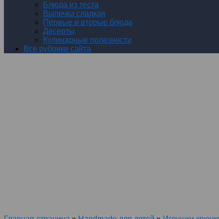
Блюда из теста
Выпечка сладкая
Первые и вторые блюда
Десерты
Кулинарные полезности
Все рубрики сайта
Главная страница
»
Handmade для детей
»
Игрушки крючк