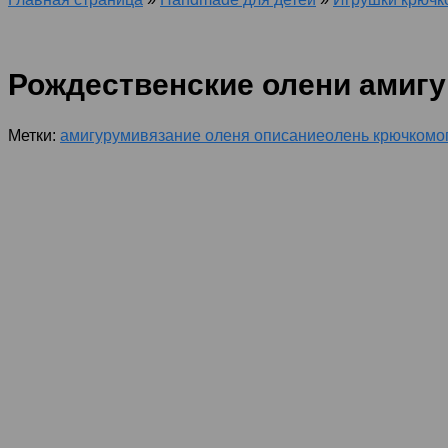
Рождественские олени амиг
Метки:
амигуруми
вязание оленя описание
олень крючком
о