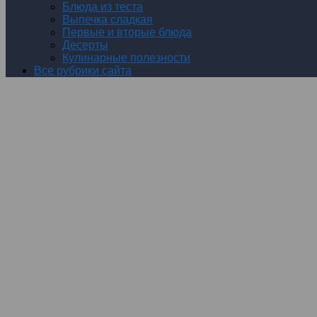
Блюда из теста
Выпечка сладкая
Первые и вторые блюда
Десерты
Кулинарные полезности
Все рубрики сайта