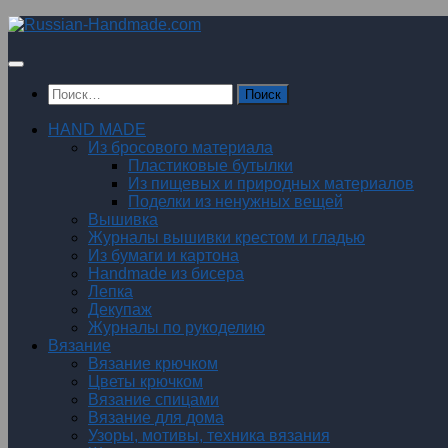
Перейти
к
содержимому
Найти:
HAND MADE
Из бросового материала
Пластиковые бутылки
Из пищевых и природных материалов
Поделки из ненужных вещей
Вышивка
Журналы вышивки крестом и гладью
Из бумаги и картона
Handmade из бисера
Лепка
Декупаж
Журналы по рукоделию
Вязание
Вязание крючком
Цветы крючком
Вязание спицами
Вязание для дома
Узоры, мотивы, техника вязания