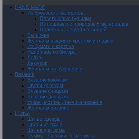
HAND MADE
Из бросового материала
Пластиковые бутылки
Из пищевых и природных материалов
Поделки из ненужных вещей
Вышивка
Журналы вышивки крестом и гладью
Из бумаги и картона
Handmade из бисера
Лепка
Декупаж
Журналы по рукоделию
Вязание
Вязание крючком
Цветы крючком
Вязание спицами
Вязание для дома
Узоры, мотивы, техника вязания
Журналы вязание
Шитье
Шитье одежды
Цветы из ткани
Шитье для дома
Сумки, кошельки, косметички