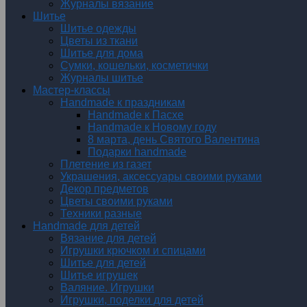
Журналы вязание
Шитье
Шитье одежды
Цветы из ткани
Шитье для дома
Сумки, кошельки, косметички
Журналы шитье
Мастер-классы
Handmade к праздникам
Handmade к Пасхе
Handmade к Новому году
8 марта, день Святого Валентина
Подарки handmade
Плетение из газет
Украшения, аксессуары своими руками
Декор предметов
Цветы своими руками
Техники разные
Handmade для детей
Вязание для детей
Игрушки крючком и спицами
Шитье для детей
Шитье игрушек
Валяние. Игрушки
Игрушки, поделки для детей