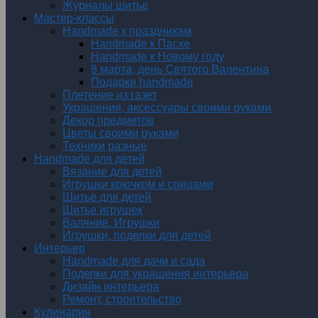
Журналы шитье
Мастер-классы
Handmade к праздникам
Handmade к Пасхе
Handmade к Новому году
8 марта, день Святого Валентина
Подарки handmade
Плетение из газет
Украшения, аксессуары своими руками
Декор предметов
Цветы своими руками
Техники разные
Handmade для детей
Вязание для детей
Игрушки крючком и спицами
Шитье для детей
Шитье игрушек
Валяние. Игрушки
Игрушки, поделки для детей
Интерьер
Handmade для дачи и сада
Поделки для украшения интерьера
Дизайн интерьера
Ремонт, строительство
Кулинария