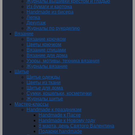
Журналы вышивки крестом и гладью
Из бумаги и картона
Handmade из бисера
Лепка
Декупаж
Журналы по рукоделию
Вязание
Вязание крючком
Цветы крючком
Вязание спицами
Вязание для дома
Узоры, мотивы, техника вязания
Журналы вязание
Шитье
Шитье одежды
Цветы из ткани
Шитье для дома
Сумки, кошельки, косметички
Журналы шитье
Мастер-классы
Handmade к праздникам
Handmade к Пасхе
Handmade к Новому году
8 марта, день Святого Валентина
Подарки handmade