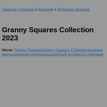
Главная страница
»
Вязание
»
Журналы вязание
Granny Squares Collection
2023
Метки:
Granny Squares
Granny Squares Collection
вязание
крючком
журнал вязание
квадратный мотив
плед крючком