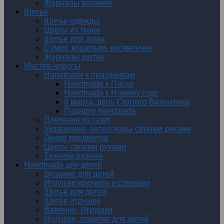
Журналы вязание
Шитье
Шитье одежды
Цветы из ткани
Шитье для дома
Сумки, кошельки, косметички
Журналы шитье
Мастер-классы
Handmade к праздникам
Handmade к Пасхе
Handmade к Новому году
8 марта, день Святого Валентина
Подарки handmade
Плетение из газет
Украшения, аксессуары своими руками
Декор предметов
Цветы своими руками
Техники разные
Handmade для детей
Вязание для детей
Игрушки крючком и спицами
Шитье для детей
Шитье игрушек
Валяние. Игрушки
Игрушки, поделки для детей