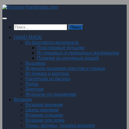
Перейти
к
содержимому
Найти:
HAND MADE
Из бросового материала
Пластиковые бутылки
Из пищевых и природных материалов
Поделки из ненужных вещей
Вышивка
Журналы вышивки крестом и гладью
Из бумаги и картона
Handmade из бисера
Лепка
Декупаж
Журналы по рукоделию
Вязание
Вязание крючком
Цветы крючком
Вязание спицами
Вязание для дома
Узоры, мотивы, техника вязания